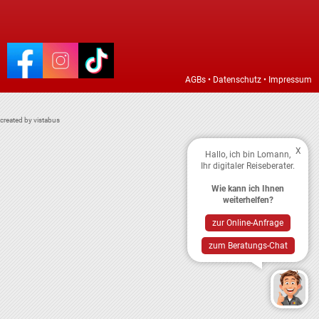
AGBs
•
Datenschutz
•
Impressum
created by vistabus
X
Hallo, ich bin Lomann,
Ihr digitaler Reiseberater.
Wie kann ich Ihnen
weiterhelfen?
zur Online-Anfrage
zum Beratungs-Chat