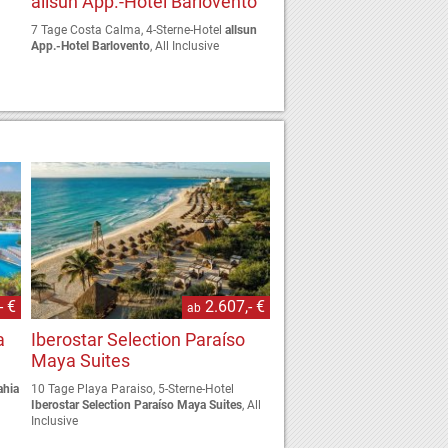
allsun App.-Hotel Barlovento
7 Tage Costa Calma, 4-Sterne-Hotel
allsun
App.-Hotel Barlovento
, All Inclusive
- €
2.607,- €
ab
a
Iberostar Selection Paraíso
Maya Suites
ahia
10 Tage Playa Paraiso, 5-Sterne-Hotel
Iberostar Selection Paraíso Maya Suites
, All
Inclusive