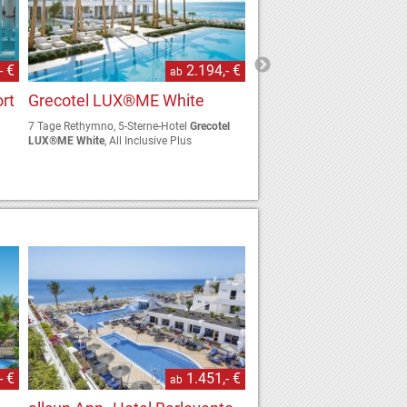
- €
2.194,- €
ab
a
rt
Grecotel LUX®ME White
Caramel, A Resort to
7 Tage Rethymno, 5-Sterne-Hotel
Grecotel
7 Tage Adelianos Kambos, 5-St
LUX®ME White
, All Inclusive Plus
Caramel, A Resort to Live
, Halb
- €
1.451,- €
ab