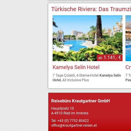
Türkische Riviera: Das Traumz
1.141,- €
ab
Kamelya Selin Hotel
Cr
7 Tage Çolakli, 4-Sterne-Hotel
Kamelya Selin
7 T
Hotel
, All Inclusive Plus
Pea
Reisebüro Krautgartner GmbH
Hauptplatz 10
A-4910 Ried im Innkreis
Tel: +43 (0) 7752 80422
office@krautgartner-reisen.at