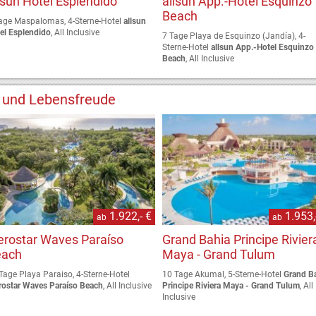
lsun Hotel Esplendido
allsun App.-Hotel Esquinzo
Beach
age Maspalomas, 4-Sterne-Hotel
allsun
el Esplendido
, All Inclusive
7 Tage Playa de Esquinzo (Jandía), 4-
Sterne-Hotel
allsun App.-Hotel Esquinzo
Beach
, All Inclusive
r und Lebensfreude
1.922,- €
1.953,
ab
ab
erostar Waves Paraíso
Grand Bahia Principe Rivier
each
Maya - Grand Tulum
Tage Playa Paraiso, 4-Sterne-Hotel
10 Tage Akumal, 5-Sterne-Hotel
Grand B
rostar Waves Paraíso Beach
, All Inclusive
Principe Riviera Maya - Grand Tulum
, All
Inclusive