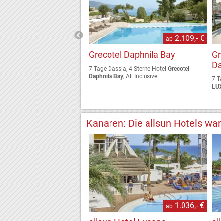
1.953,- €
2.109,- €
ab
ab
 Eva Palace
Grecotel Daphnila Bay
G
D
ros-Kommeno, 4-Sterne-Hotel
7 Tage Dassia, 4-Sterne-Hotel
Grecotel
 Palace
, Halbpension
Daphnila Bay
, All Inclusive
7 T
LU
Kanaren: Die allsun Hotels war
1.036,- €
ab