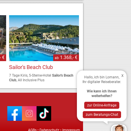
- €
1.368,- €
ab
Sailor's Beach Club
7 Tage Kiris, 5-Sterne-Hotel
Sailor's Beach
X
Hallo, ich bin Lomann,
Club
, All Inclusive Plus
Ihr digitaler Reiseberater.
Wie kann ich Ihnen
weiterhelfen?
zur Online-Anfrage
zum Beratungs-Chat
AGBs
•
Datenschutz
•
Impressum