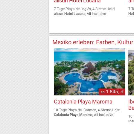
allsun Hotel Lucana
al
7 Tage Playa del Inglés, 4-Sterne-Hotel
7 T
allsun Hotel Lucana
, All Inclusive
Hot
Mexiko erleben: Farben, Kultu
1.845,- €
ab
Catalonia Playa Maroma
Ib
B
10 Tage Playa del Carmen, 4-Sterne-Hotel
Catalonia Playa Maroma
, All Inclusive
10 
Ibe