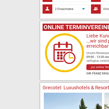
user
users
2 Erwachsene
Kind
ONLINE TERMINVEREI
Liebe Kun
...wir sind
erreichbar
Unsere Reiseexpe
09:00 - 13:30 un
verfügbar, verein
...zur online T
IHR FRANZ KRA
Grecotel: Luxushotels & Resort