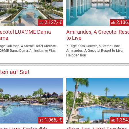
2.127,- €
2.136,
ab
ab
recotel LUX®ME Dama
Amirandes, A Grecotel Reso
ama
to Live
age Kallithea, 4-Sterne-Hotel
Grecotel
7 Tage Kato Gouves, 5-Sterne-Hotel
X®ME Dama Dama
, All Inclusive Plus
Amirandes, A Grecotel Resort to Live
,
Halbpension
ten auf Sie!
1.066,- €
1.354,
ab
ab