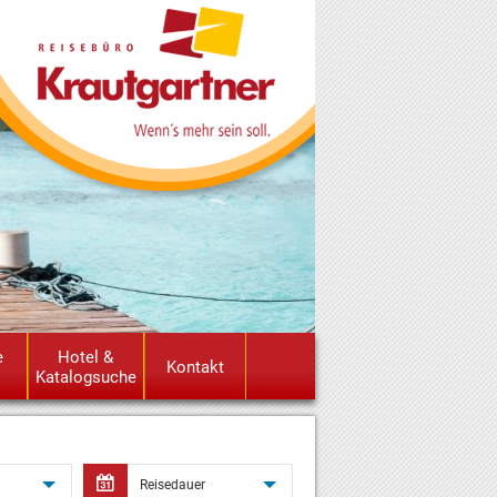
e
Hotel &
Kontakt
Katalogsuche
dailycalendar
Reisedauer