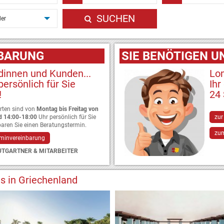
SUCHEN
er
NBARUNG
SIE BENÖTIGEN 
dinnen und Kunden...
Lo
 persönlich für Sie
Ihr
!
24 
rten sind von
Montag bis Freitag von
d 14:00-18:00
Uhr persönlich für Sie
zur
baren Sie einen Beratungstermin.
zum
erminvereinbarung
UTGARTNER & MITARBEITER
s in Griechenland