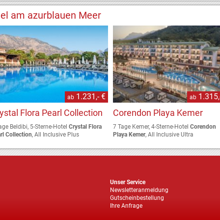
iel am azurblauen Meer
1.231,- €
1.315,
ab
ab
ystal Flora Pearl Collection
Corendon Playa Kemer
age Beldibi, 5-Sterne-Hotel
Crystal Flora
7 Tage Kemer, 4-Sterne-Hotel
Corendon
rl Collection
, All Inclusive Plus
Playa Kemer
, All Inclusive Ultra
Unser Service
Newsletteranmeldung
Gutscheinbestellung
Ihre Anfrage