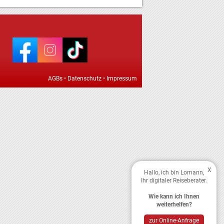
AGBs
•
Datenschutz
•
Impressum
X
Hallo, ich bin Lomann,
Ihr digitaler Reiseberater.
Wie kann ich Ihnen
weiterhelfen?
zur Online-Anfrage