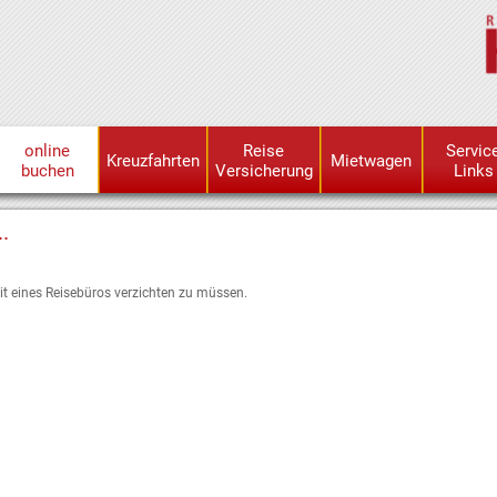
online
Reise
Servic
Kreuzfahrten
Mietwagen
buchen
Versicherung
Links
.
t eines Reisebüros verzichten zu müssen.