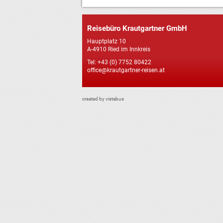
Reisebüro Krautgartner GmbH
Hauptplatz 10
A-4910 Ried im Innkreis
Tel: +43 (0) 7752 80422
office@krautgartner-reisen.at
created by vistabus