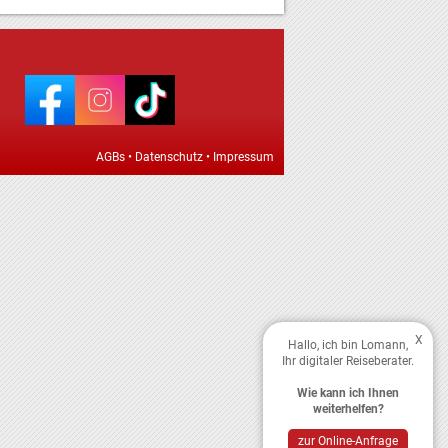
AGBs
•
Datenschutz
•
Impressum
X
Hallo, ich bin Lomann,
Ihr digitaler Reiseberater.
Wie kann ich Ihnen
weiterhelfen?
zur Online-Anfrage