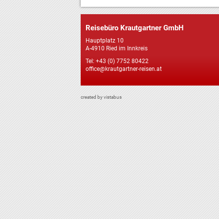
Reisebüro Krautgartner GmbH
Hauptplatz 10
A-4910 Ried im Innkreis
Tel: +43 (0) 7752 80422
office@krautgartner-reisen.at
created by vistabus