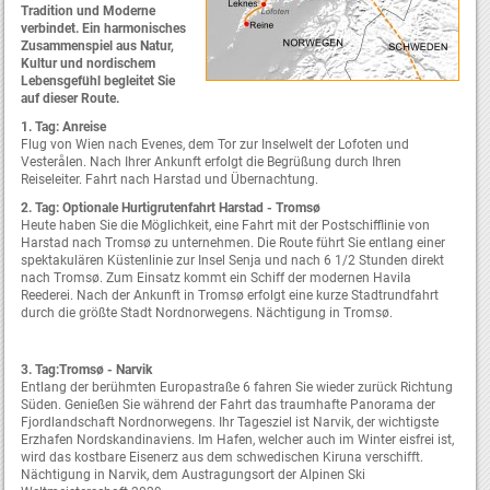
Tradition und Moderne
verbindet. Ein harmonisches
Zusammenspiel aus Natur,
Kultur und nordischem
Lebensgefühl begleitet Sie
auf dieser Route.
1. Tag: Anreise
Flug von Wien nach Evenes, dem Tor zur Inselwelt der Lofoten und
Vesterålen. Nach Ihrer Ankunft erfolgt die Begrüßung durch Ihren
Reiseleiter. Fahrt nach Harstad und Übernachtung.
2. Tag: Optionale Hurtigrutenfahrt Harstad - Tromsø
Heute haben Sie die Möglichkeit, eine Fahrt mit der Postschifflinie von
Harstad nach Tromsø zu unternehmen. Die Route führt Sie entlang einer
spektakulären Küstenlinie zur Insel Senja und nach 6 1/2 Stunden direkt
nach Tromsø. Zum Einsatz kommt ein Schiff der modernen Havila
Reederei. Nach der Ankunft in Tromsø erfolgt eine kurze Stadtrundfahrt
durch die größte Stadt Nordnorwegens. Nächtigung in Tromsø.
3. Tag:Tromsø - Narvik
Entlang der berühmten Europastraße 6 fahren Sie wieder zurück Richtung
Süden. Genießen Sie während der Fahrt das traumhafte Panorama der
Fjordlandschaft Nordnorwegens. Ihr Tagesziel ist Narvik, der wichtigste
Erzhafen Nordskandinaviens. Im Hafen, welcher auch im Winter eisfrei ist,
wird das kostbare Eisenerz aus dem schwedischen Kiruna verschifft.
Nächtigung in Narvik, dem Austragungsort der Alpinen Ski