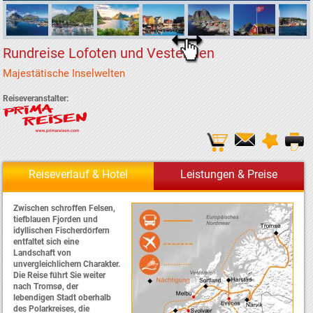
Rundreise Lofoten und Vesteralen
Majestätische Inselwelten
Reiseveranstalter:
Reiseverlauf & Hotel
Leistungen & Preise
Zwischen schroffen Felsen,
tiefblauen Fjorden und
idyllischen Fischerdörfern
entfaltet sich eine
Landschaft von
unvergleichlichem Charakter.
Die Reise führt Sie weiter
nach Tromsø, der
lebendigen Stadt oberhalb
des Polarkreises, die