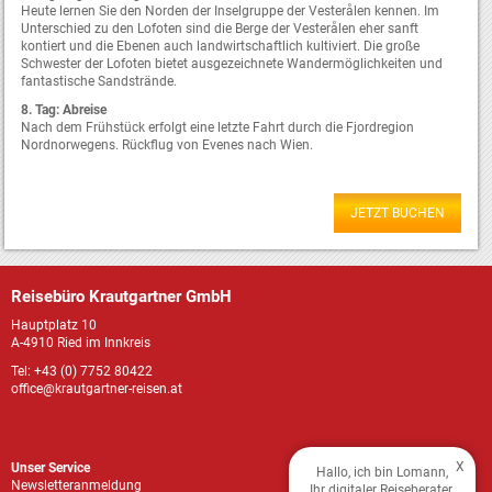
Heute lernen Sie den Norden der Inselgruppe der Vesterålen kennen. Im
Unterschied zu den Lofoten sind die Berge der Vesterålen eher sanft
kontiert und die Ebenen auch landwirtschaftlich kultiviert. Die große
Schwester der Lofoten bietet ausgezeichnete Wandermöglichkeiten und
fantastische Sandstrände.
8. Tag: Abreise
Nach dem Frühstück erfolgt eine letzte Fahrt durch die Fjordregion
Nordnorwegens. Rückflug von Evenes nach Wien.
JETZT BUCHEN
Reisebüro Krautgartner GmbH
Hauptplatz 10
A-4910 Ried im Innkreis
Tel: +43 (0) 7752 80422
office@krautgartner-reisen.at
X
Unser Service
Hallo, ich bin Lomann,
Newsletteranmeldung
Ihr digitaler Reiseberater.