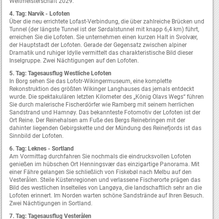
Weltmeisterschaft 2029.
4. Tag: Narvik - Lofoten
Über die neu errichtete Lofast-Verbindung, die über zahlreiche Brücken und
Tunnel (der längste Tunnel ist der Sørdalstunnel mit knapp 6,4 km) führt,
erreichen Sie die Lofoten. Sie unternehmen einen kurzen Halt in Svolvær,
der Hauptstadt der Lofoten. Gerade der Gegensatz zwischen alpiner
Dramatik und ruhiger Idylle vermittelt das charakteristische Bild dieser
Inselgruppe. Zwei Nächtigungen auf den Lofoten.
5. Tag: Tagesausflug Westliche Lofoten
In Borg sehen Sie das Lofotr-Wikingermuseum, eine komplette
Rekonstruktion des größten Wikinger Langhauses das jemals entdeckt
wurde. Die spektakulären letzten Kilometer des „König Olavs Wegs“ führen
Sie durch malerische Fischerdörfer wie Ramberg mit seinem herrlichen
Sandstrand und Hamnøy. Das bekannteste Fotomotiv der Lofoten ist der
Ort Reine. Der Reinehalsen am Fuße des Bergs Reinebringen mit der
dahinter liegenden Gebirgskette und der Mündung des Reinefjords ist das
Sinnbild der Lofoten.
6. Tag: Leknes - Sortland
Am Vormittag durchfahren Sie nochmals die eindrucksvollen Lofoten
genießen im hübschen Ort Henningsvær das einzigartige Panorama. Mit
einer Fähre gelangen Sie schließlich von Fiskebøl nach Melbu auf den
Vesterålen. Steile Küstenregionen und verlassene Fischerorte prägen das
Bild des westlichen Inselteiles von Langøya, die landschaftlich sehr an die
Lofoten erinnert. Im Norden warten schöne Sandstrände auf Ihren Besuch.
Zwei Nächtigungen in Sortland.
7. Tag: Tagesausflug Vesterålen