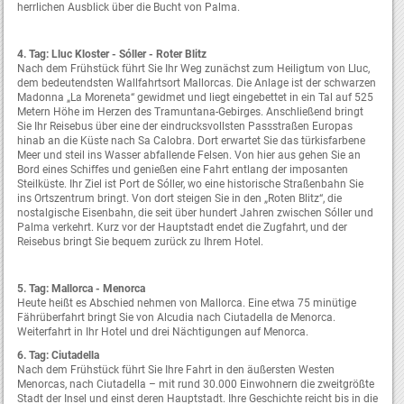
herrlichen Ausblick über die Bucht von Palma.
4. Tag: Lluc Kloster - Sóller - Roter Blitz
Nach dem Frühstück führt Sie Ihr Weg zunächst zum Heiligtum von Lluc,
dem bedeutendsten Wallfahrtsort Mallorcas. Die Anlage ist der schwarzen
Madonna „La Moreneta“ gewidmet und liegt eingebettet in ein Tal auf 525
Metern Höhe im Herzen des Tramuntana-Gebirges. Anschließend bringt
Sie Ihr Reisebus über eine der eindrucksvollsten Passstraßen Europas
hinab an die Küste nach Sa Calobra. Dort erwartet Sie das türkisfarbene
Meer und steil ins Wasser abfallende Felsen. Von hier aus gehen Sie an
Bord eines Schiffes und genießen eine Fahrt entlang der imposanten
Steilküste. Ihr Ziel ist Port de Sóller, wo eine historische Straßenbahn Sie
ins Ortszentrum bringt. Von dort steigen Sie in den „Roten Blitz“, die
nostalgische Eisenbahn, die seit über hundert Jahren zwischen Sóller und
Palma verkehrt. Kurz vor der Hauptstadt endet die Zugfahrt, und der
Reisebus bringt Sie bequem zurück zu Ihrem Hotel.
5. Tag: Mallorca - Menorca
Heute heißt es Abschied nehmen von Mallorca. Eine etwa 75 minütige
Fährüberfahrt bringt Sie von Alcudia nach Ciutadella de Menorca.
Weiterfahrt in Ihr Hotel und drei Nächtigungen auf Menorca.
6. Tag: Ciutadella
Nach dem Frühstück führt Sie Ihre Fahrt in den äußersten Westen
Menorcas, nach Ciutadella – mit rund 30.000 Einwohnern die zweitgrößte
Stadt der Insel und einst deren Hauptstadt. Ihre Geschichte reicht bis in die