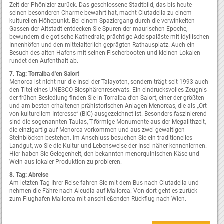
Zeit der Phönizier zurück. Das geschlossene Stadtbild, das bis heute
seinen besonderen Charme bewahrt hat, macht Ciutadella zu einem
kulturellen Höhepunkt. Bei einem Spaziergang durch die verwinkelten
Gassen der Altstadt entdecken Sie Spuren der maurischen Epoche,
bewundern die gotische Kathedrale, prächtige Adelspaläste mit idyllischen
Innenhöfen und den mittelalterlich geprägten Rathausplatz. Auch ein
Besuch des alten Hafens mit seinen Fischerbooten und kleinen Lokalen
rundet den Aufenthalt ab.
7. Tag: Torralba d'en Salort
Menorca ist nicht nur die Insel der Talayoten, sondern trägt seit 1993 auch
den Titel eines UNESCO-Biosphärenreservats. Ein eindrucksvolles Zeugnis
der frühen Besiedlung finden Sie in Torralba d’en Salort, einer der größten
und am besten erhaltenen prähistorischen Anlagen Menorcas, die als „Ort
von kulturellem Interesse“ (BIC) ausgezeichnet ist. Besonders faszinierend
sind die sogenannten Taulas, T-förmige Monumente aus der Megalithzeit,
die einzigartig auf Menorca vorkommen und aus zwei gewaltigen
Steinblöcken bestehen. Im Anschluss besuchen Sie ein traditionelles
Landgut, wo Sie die Kultur und Lebensweise der Insel näher kennenlernen.
Hier haben Sie Gelegenheit, den bekannten menorquinischen Käse und
Wein aus lokaler Produktion zu probieren.
8. Tag: Abreise
Am letzten Tag Ihrer Reise fahren Sie mit dem Bus nach Ciutadella und
nehmen die Fähre nach Alcudia auf Mallorca. Von dort geht es zurück
zum Flughafen Mallorca mit anschließenden Rückflug nach Wien.