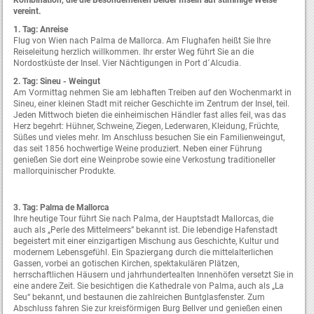
vereint.
1. Tag: Anreise
Flug von Wien nach Palma de Mallorca. Am Flughafen heißt Sie Ihre
Reiseleitung herzlich willkommen. Ihr erster Weg führt Sie an die
Nordostküste der Insel. Vier Nächtigungen in Port d´Alcudia.
2. Tag: Sineu - Weingut
Am Vormittag nehmen Sie am lebhaften Treiben auf den Wochenmarkt in
Sineu, einer kleinen Stadt mit reicher Geschichte im Zentrum der Insel, teil.
Jeden Mittwoch bieten die einheimischen Händler fast alles feil, was das
Herz begehrt: Hühner, Schweine, Ziegen, Lederwaren, Kleidung, Früchte,
Süßes und vieles mehr. Im Anschluss besuchen Sie ein Familienweingut,
das seit 1856 hochwertige Weine produziert. Neben einer Führung
genießen Sie dort eine Weinprobe sowie eine Verkostung traditioneller
mallorquinischer Produkte.
3. Tag: Palma de Mallorca
Ihre heutige Tour führt Sie nach Palma, der Hauptstadt Mallorcas, die
auch als „Perle des Mittelmeers” bekannt ist. Die lebendige Hafenstadt
begeistert mit einer einzigartigen Mischung aus Geschichte, Kultur und
modernem Lebensgefühl. Ein Spaziergang durch die mittelalterlichen
Gassen, vorbei an gotischen Kirchen, spektakulären Plätzen,
herrschaftlichen Häusern und jahrhundertealten Innenhöfen versetzt Sie in
eine andere Zeit. Sie besichtigen die Kathedrale von Palma, auch als „La
Seu“ bekannt, und bestaunen die zahlreichen Buntglasfenster. Zum
Abschluss fahren Sie zur kreisförmigen Burg Bellver und genießen einen