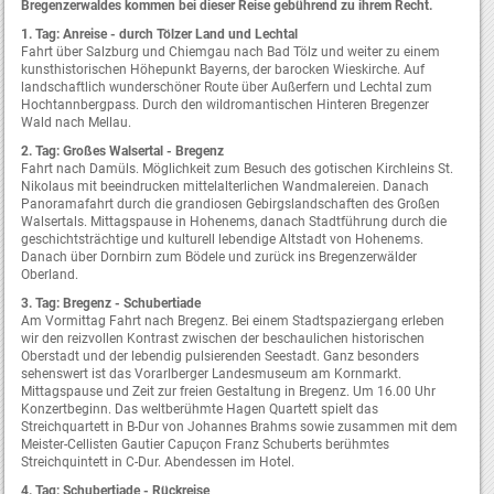
Bregenzerwaldes kommen bei dieser Reise gebührend zu ihrem Recht.
1. Tag: Anreise - durch Tölzer Land und Lechtal
Fahrt über Salzburg und Chiemgau nach Bad Tölz und weiter zu einem
kunsthistorischen Höhepunkt Bayerns, der barocken Wieskirche. Auf
landschaftlich wunderschöner Route über Außerfern und Lechtal zum
Hochtannbergpass. Durch den wildromantischen Hinteren Bregenzer
Wald nach Mellau.
2. Tag: Großes Walsertal - Bregenz
Fahrt nach Damüls. Möglichkeit zum Besuch des gotischen Kirchleins St.
Nikolaus mit beeindrucken mittelalterlichen Wandmalereien. Danach
Panoramafahrt durch die grandiosen Gebirgslandschaften des Großen
Walsertals. Mittagspause in Hohenems, danach Stadtführung durch die
geschichtsträchtige und kulturell lebendige Altstadt von Hohenems.
Danach über Dornbirn zum Bödele und zurück ins Bregenzerwälder
Oberland.
3. Tag: Bregenz - Schubertiade
Am Vormittag Fahrt nach Bregenz. Bei einem Stadtspaziergang erleben
wir den reizvollen Kontrast zwischen der beschaulichen historischen
Oberstadt und der lebendig pulsierenden Seestadt. Ganz besonders
sehenswert ist das Vorarlberger Landesmuseum am Kornmarkt.
Mittagspause und Zeit zur freien Gestaltung in Bregenz. Um 16.00 Uhr
Konzertbeginn. Das weltberühmte Hagen Quartett spielt das
Streichquartett in B-Dur von Johannes Brahms sowie zusammen mit dem
Meister-Cellisten Gautier Capuçon Franz Schuberts berühmtes
Streichquintett in C-Dur. Abendessen im Hotel.
4. Tag: Schubertiade - Rückreise